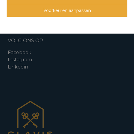
Do
9u - 12u
13u - 17u
Vr
9u - 12u
op afspraak
Voorkeuren aanpassen
Za
op afspraak
VOLG ONS OP
Facebook
Instagram
Linkedin