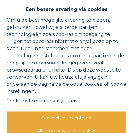
Een betere ervaring via cookies
Om u de best mogelijke ervaring te bieden,
gebruiken zowel wij als derde partijen
technologieën zoals cookies om toegang te
krijgen tot apparaatinformatie en/of deze op te
slaan. Door in te stemmen met deze
CONTACTGEGEVENS
technologieën, stelt u ons en derde partijen in de
mogelijkheid persoonlijke gegevens zoals
Verbindingsweg 41
browsegedrag of unieke ID's op deze website te
1880 Kapelle-o/d-Bos
verwerken. U kan uw keuze altijd wijzigen
015 711 000
onderaan de pagina via de optie 'cookies' of 'cookie
info@clavisvastgoed.be
instellingen'.
Cookiebeleid
en
Privacybeleid
.
OPENINGSUREN
Ma
9u - 12u
13u - 17u
Alle cookies accepteren
Di
9u - 12u
13u - 17u
Woe
9u - 12u
op afspraak
Alleen noodzakelijke cookies