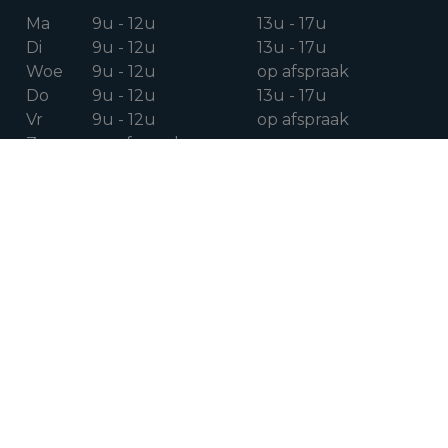
Ma
9u - 12u
13u - 17u
Di
9u - 12u
13u - 17u
Woe
9u - 12u
op afspraak
Do
9u - 12u
13u - 17u
Vr
9u - 12u
op afspraak
Za
op afspraak
VOLG ONS OP
Facebook
Instagram
Linkedin