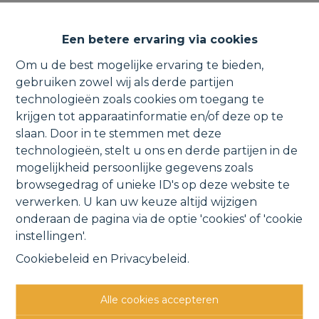
Verzorgde bel-étage woning
Een betere ervaring via cookies
met zuidgerichte tuin.
Om u de best mogelijke ervaring te bieden,
gebruiken zowel wij als derde partijen
technologieën zoals cookies om toegang te
krijgen tot apparaatinformatie en/of deze op te
Scheldelaan 75, 2830 Willebroek
slaan. Door in te stemmen met deze
technologieën, stelt u ons en derde partijen in de
VERKOCHT
mogelijkheid persoonlijke gegevens zoals
browsegedrag of unieke ID's op deze website te
verwerken. U kan uw keuze altijd wijzigen
Vorige
Lijst
Volgende
onderaan de pagina via de optie 'cookies' of 'cookie
instellingen'.
Cookiebeleid
en
Privacybeleid
.
Alle cookies accepteren
Andere interessante