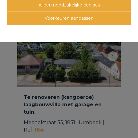
panden
Alleen noodzakelijke cookies
Voorkeuren aanpassen
Te renoveren (kangoeroe)
laagbouwvilla met garage en
tuin.
Mechelstraat 35, 1851 Humbeek
|
Ref
: 
1156