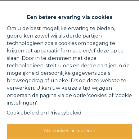
TISSELT | Instapklare halfopen
Een betere ervaring via cookies
bebouwing met mog. 4 slpk.
Om u de best mogelijke ervaring te bieden,
gebruiken zowel wij als derde partijen
technologieën zoals cookies om toegang te
krijgen tot apparaatinformatie en/of deze op te
Bosbeeklaan 9, 2830 Willebroek
slaan. Door in te stemmen met deze
technologieën, stelt u ons en derde partijen in de
VERKOCHT
mogelijkheid persoonlijke gegevens zoals
browsegedrag of unieke ID's op deze website te
verwerken. U kan uw keuze altijd wijzigen
Vorige
Lijst
Volgende
onderaan de pagina via de optie 'cookies' of 'cookie
instellingen'.
Cookiebeleid
en
Privacybeleid
.
Alle cookies accepteren
Andere interessante