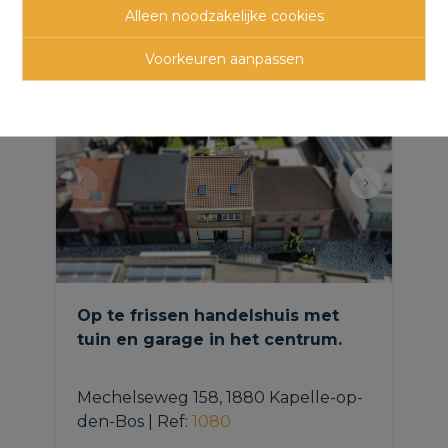
panden
Alleen noodzakelijke cookies
Voorkeuren aanpassen
Op te frissen handelshuis met
tuin en garage in het centrum.
Mechelseweg 158, 1880 Kapelle-op-
den-Bos
|
Ref
: 
1080