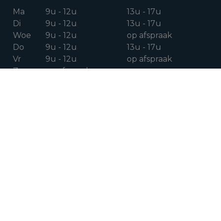
Ma
9u - 12u
13u - 17u
Di
9u - 12u
13u - 17u
Woe
9u - 12u
op afspraak
Do
9u - 12u
13u - 17u
Vr
9u - 12u
op afspraak
Za
op afspraak
VOLG ONS OP
Facebook
Instagram
Linkedin