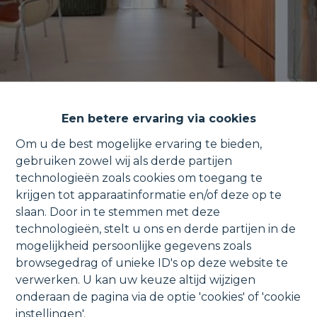
Een betere ervaring via cookies
Om u de best mogelijke ervaring te bieden,
gebruiken zowel wij als derde partijen
technologieën zoals cookies om toegang te
Ruim en verzorgd appartement
krijgen tot apparaatinformatie en/of deze op te
slaan. Door in te stemmen met deze
met 2 terrassen & een garage.
technologieën, stelt u ons en derde partijen in de
mogelijkheid persoonlijke gegevens zoals
browsegedrag of unieke ID's op deze website te
verwerken. U kan uw keuze altijd wijzigen
Dendermondsesteenweg 151 504, 2830
onderaan de pagina via de optie 'cookies' of 'cookie
instellingen'.
Willebroek
VERKOCHT