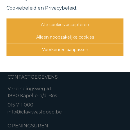
Cookiebeleid
en
Privacybeleid
.
Vorige
Lijst
Volgende
Alle cookies accepteren
Alleen noodzakelijke cookies
Voorkeuren aanpassen
CONTACTGEGEVENS
Verbindingsweg 41
1880 Kapelle-o/d-Bos
015 711 000
info@clavisvastgoed.be
OPENINGSUREN