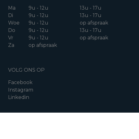
Ma
9u - 12u
13u - 17u
Di
9u - 12u
13u - 17u
Woe
9u - 12u
op afspraak
Do
9u - 12u
13u - 17u
Vr
9u - 12u
op afspraak
Za
op afspraak
VOLG ONS OP
Facebook
Instagram
Linkedin