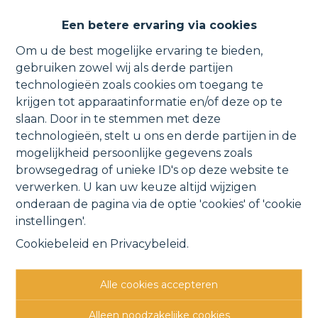
Projectgrond met vergunning
Een betere ervaring via cookies
voor 9 appartementen.
Om u de best mogelijke ervaring te bieden,
gebruiken zowel wij als derde partijen
technologieën zoals cookies om toegang te
krijgen tot apparaatinformatie en/of deze op te
August van Landeghemstraat , 2830
slaan. Door in te stemmen met deze
technologieën, stelt u ons en derde partijen in de
Willebroek
VERKOCHT
mogelijkheid persoonlijke gegevens zoals
browsegedrag of unieke ID's op deze website te
verwerken. U kan uw keuze altijd wijzigen
Vorige
Lijst
Volgende
onderaan de pagina via de optie 'cookies' of 'cookie
instellingen'.
Cookiebeleid
en
Privacybeleid
.
Alle cookies accepteren
Andere interessante
Alleen noodzakelijke cookies