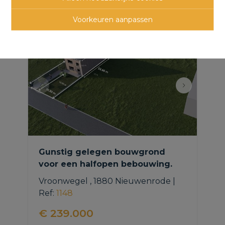
panden
Voorkeuren aanpassen
Gunstig gelegen bouwgrond
voor een halfopen bebouwing.
Vroonwegel , 1880 Nieuwenrode
|
Ref
: 
1148
€ 239.000