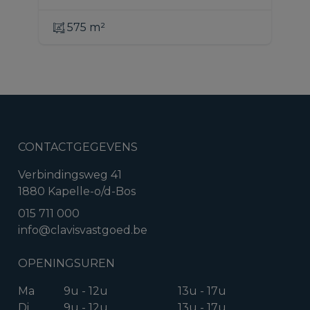
575 m²
CONTACTGEGEVENS
Verbindingsweg 41
1880 Kapelle-o/d-Bos
015 711 000
info@clavisvastgoed.be
OPENINGSUREN
Ma
9u - 12u
13u - 17u
Di
9u - 12u
13u - 17u