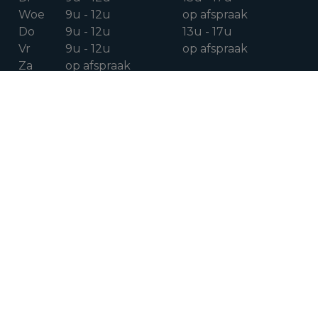
Woe
9u - 12u
op afspraak
Do
9u - 12u
13u - 17u
Vr
9u - 12u
op afspraak
Za
op afspraak
VOLG ONS OP
Facebook
Instagram
Linkedin