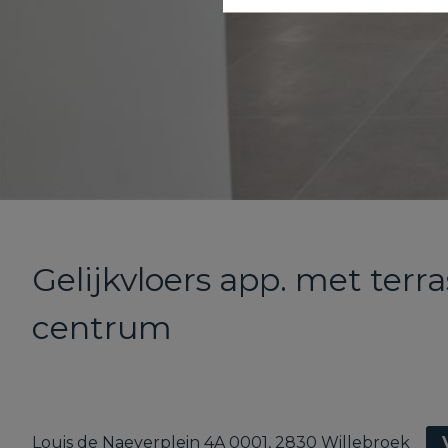
Gelijkvloers app. met terr
centrum
Louis de Naeyerplein 4A 0001, 2830 Willebroek