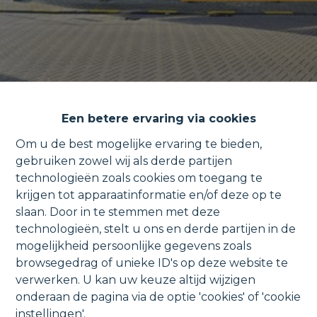
Een betere ervaring via cookies
Om u de best mogelijke ervaring te bieden,
gebruiken zowel wij als derde partijen
technologieën zoals cookies om toegang te
Casco gelijkvloers appartement
krijgen tot apparaatinformatie en/of deze op te
slaan. Door in te stemmen met deze
met tuin en autostaanplaats.
technologieën, stelt u ons en derde partijen in de
mogelijkheid persoonlijke gegevens zoals
browsegedrag of unieke ID's op deze website te
verwerken. U kan uw keuze altijd wijzigen
Appeldonkstraat 169-177, 2830 Willebroek
onderaan de pagina via de optie 'cookies' of 'cookie
instellingen'.
VERKOCHT