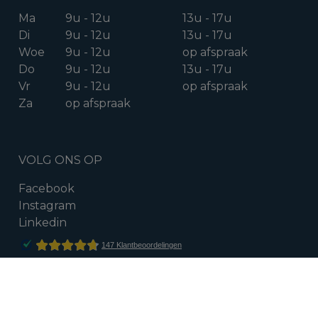
Ma
9u - 12u
13u - 17u
Di
9u - 12u
13u - 17u
Woe
9u - 12u
op afspraak
Do
9u - 12u
13u - 17u
Vr
9u - 12u
op afspraak
Za
op afspraak
VOLG ONS OP
Facebook
Instagram
Linkedin