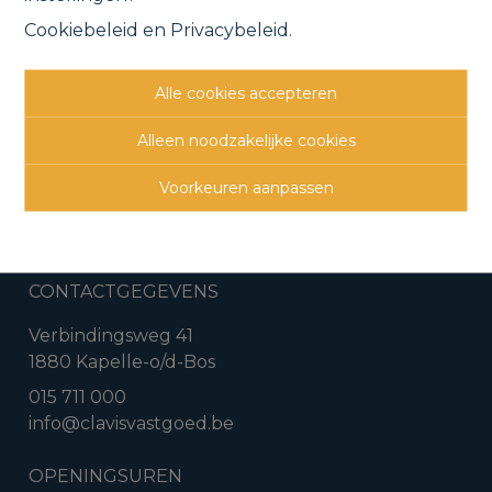
Cookiebeleid
en
Privacybeleid
.
Vorige
Lijst
Volgende
Alle cookies accepteren
Alleen noodzakelijke cookies
Voorkeuren aanpassen
CONTACTGEGEVENS
Verbindingsweg 41
1880 Kapelle-o/d-Bos
015 711 000
info@clavisvastgoed.be
OPENINGSUREN