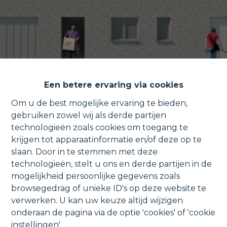
Een betere ervaring via cookies
Om u de best mogelijke ervaring te bieden,
gebruiken zowel wij als derde partijen
technologieën zoals cookies om toegang te
Casco gelijkvloers appartement
krijgen tot apparaatinformatie en/of deze op te
slaan. Door in te stemmen met deze
met terras, tuin en parking.
technologieën, stelt u ons en derde partijen in de
mogelijkheid persoonlijke gegevens zoals
browsegedrag of unieke ID's op deze website te
verwerken. U kan uw keuze altijd wijzigen
Appeldonkstraat 185 0.2, 2830 Willebroek
onderaan de pagina via de optie 'cookies' of 'cookie
instellingen'.
VERKOCHT