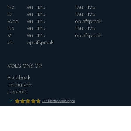
Ma
9u - 12u
13u - 17u
Di
9u - 12u
13u - 17u
Woe
9u - 12u
op afspraak
Do
9u - 12u
13u - 17u
Vr
9u - 12u
op afspraak
Za
op afspraak
VOLG ONS OP
Facebook
Instagram
Linkedin