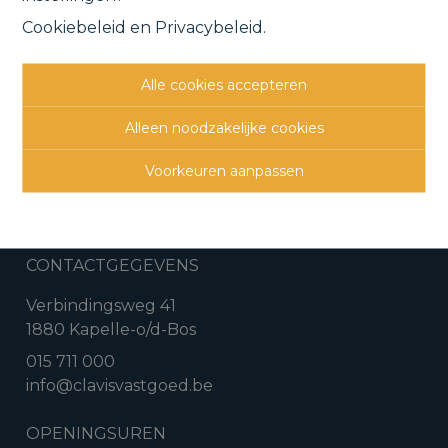
Cookiebeleid
en
Privacybeleid
.
Vorige
Lijst
Volgende
Alle cookies accepteren
Alleen noodzakelijke cookies
Voorkeuren aanpassen
CONTACTGEGEVENS
Verbindingsweg 41
1880 Kapelle-o/d-Bos
015 711 000
info@clavisvastgoed.be
OPENINGSUREN