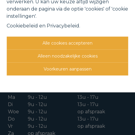
verwerken. U kan uw keuze altijd wijzigen
onderaan de pagina via de optie 'cookies' of 'cookie
instellingen'.
Cookiebeleid
en
Privacybeleid
.
CONTACTGEGEVENS
Alle cookies accepteren
Verbindingsweg 41
1880 Kapelle-o/d-Bos
Alleen noodzakelijke cookies
015 711 000
Voorkeuren aanpassen
info@clavisvastgoed.be
OPENINGSUREN
Ma
9u - 12u
13u - 17u
Di
9u - 12u
13u - 17u
Woe
9u - 12u
op afspraak
Do
9u - 12u
13u - 17u
Vr
9u - 12u
op afspraak
Za
op afspraak