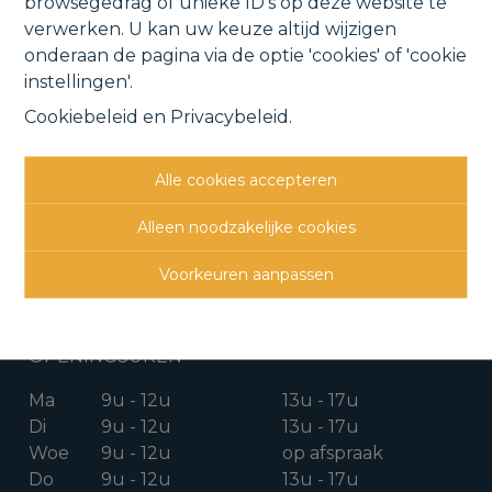
browsegedrag of unieke ID's op deze website te
3
1
1
105 m²
737 m²
verwerken. U kan uw keuze altijd wijzigen
onderaan de pagina via de optie 'cookies' of 'cookie
instellingen'.
Cookiebeleid
en
Privacybeleid
.
CONTACTGEGEVENS
Alle cookies accepteren
Verbindingsweg 41
Alleen noodzakelijke cookies
1880 Kapelle-o/d-Bos
Voorkeuren aanpassen
015 711 000
info@clavisvastgoed.be
OPENINGSUREN
Ma
9u - 12u
13u - 17u
Di
9u - 12u
13u - 17u
Woe
9u - 12u
op afspraak
Do
9u - 12u
13u - 17u