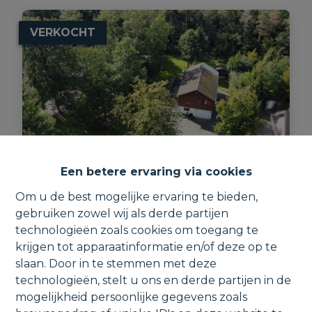
VERKOCHT
Een betere ervaring via cookies
Om u de best mogelijke ervaring te bieden,
Vakantiewoning met 3 slaapkamers,
gebruiken zowel wij als derde partijen
inpandige garage en tuin.
technologieën zoals cookies om toegang te
krijgen tot apparaatinformatie en/of deze op te
Rue des Chênes 10, 6997 Soy
slaan. Door in te stemmen met deze
technologieën, stelt u ons en derde partijen in de
mogelijkheid persoonlijke gegevens zoals