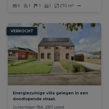
5
1
1
1
270 m²
VERKOCHT
Energiezuinige villa gelegen in een
doodlopende straat.
Juniorslaan 18A, 2811 Leest