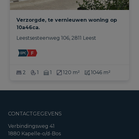
Verzorgde, te vernieuwen woning op
10a46ca.
Leestsesteenweg 106, 2811 Leest
2
1
1
120 m²
1046 m²
CONTACTGEGEVENS
Verbindingsweg 41
1880 Kapelle-o/d-Bos