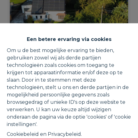
Een betere ervaring via cookies
Om u de best mogelijke ervaring te bieden,
Gerenoveerde woning met 3
gebruiken zowel wij als derde partijen
slaapkamers, garage en tuin.
technologieën zoals cookies om toegang te
krijgen tot apparaatinformatie en/of deze op te
Juniorslaan 2, 2811 Leest
slaan. Door in te stemmen met deze
technologieën, stelt u ons en derde partijen in de
mogelijkheid persoonlijke gegevens zoals
browsegedrag of unieke ID's op deze website te
3
1
1
170 m²
838 m²
verwerken. U kan uw keuze altijd wijzigen
onderaan de pagina via de optie 'cookies' of 'cookie
instellingen'.
Cookiebeleid
en
Privacybeleid
.