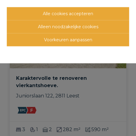
VERKOCHT
Alle cookies accepteren
Alleen noodzakelijke cookies
Voorkeuren aanpassen
Karaktervolle te renoveren
vierkantshoeve.
Juniorslaan 122, 2811 Leest
3
1
2
282 m²
590 m²