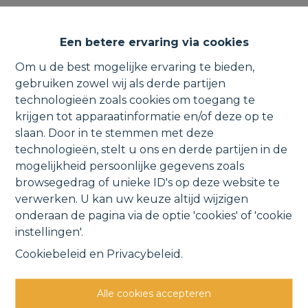
TISSELT | Rustig gelegen,
Een betere ervaring via cookies
prachtige, energiezuinige (BEN)
Om u de best mogelijke ervaring te bieden,
villa.
gebruiken zowel wij als derde partijen
technologieën zoals cookies om toegang te
krijgen tot apparaatinformatie en/of deze op te
slaan. Door in te stemmen met deze
technologieën, stelt u ons en derde partijen in de
Bruelenhof 16, 2830 Tisselt
VERKOCHT
mogelijkheid persoonlijke gegevens zoals
browsegedrag of unieke ID's op deze website te
verwerken. U kan uw keuze altijd wijzigen
Vorige
Lijst
Volgende
onderaan de pagina via de optie 'cookies' of 'cookie
instellingen'.
Cookiebeleid
en
Privacybeleid
.
Alle cookies accepteren
Andere interessante