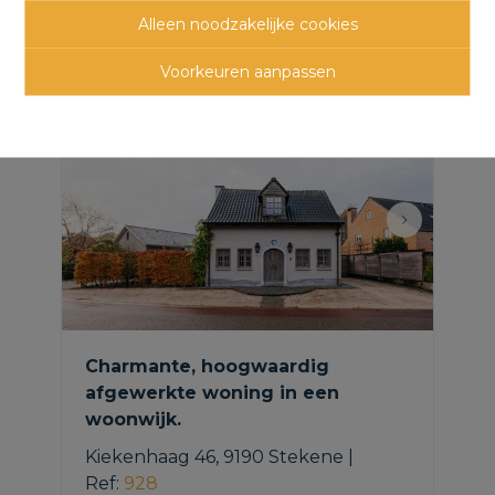
Alleen noodzakelijke cookies
panden
Voorkeuren aanpassen
Charmante, hoogwaardig
afgewerkte woning in een
woonwijk.
Kiekenhaag 46, 9190 Stekene
|
Ref
: 
928