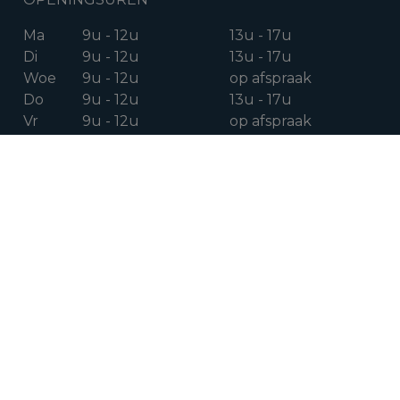
Ma
9u - 12u
13u - 17u
Di
9u - 12u
13u - 17u
Woe
9u - 12u
op afspraak
Do
9u - 12u
13u - 17u
Vr
9u - 12u
op afspraak
Za
op afspraak
VOLG ONS OP
Facebook
Instagram
Linkedin