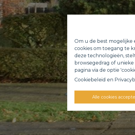
Om u de best mogelijke e
cookies om toegang te kr
deze technologieën, stel
browsegedrag of unieke I
pagina via de optie 'cookie
Cookiebeleid
en
Privacyb
Alle cookies accept