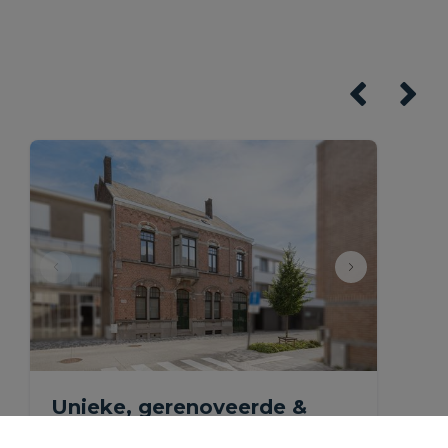
Unieke, gerenoveerde &
ruime herenwoning met