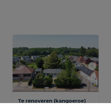
Te renoveren (kangoeroe)
laagbouwvilla met garage