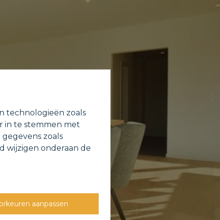
en technologieën zoals
or in te stemmen met
e gegevens zoals
jd wijzigen onderaan de
orkeuren aanpassen