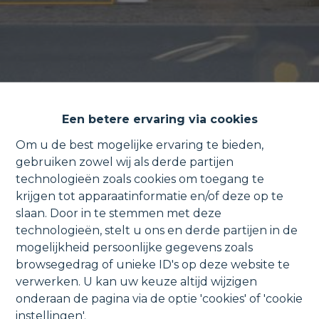
Een betere ervaring via cookies
Om u de best mogelijke ervaring te bieden,
gebruiken zowel wij als derde partijen
technologieën zoals cookies om toegang te
Huurinvestering: Gelijkvloers
krijgen tot apparaatinformatie en/of deze op te
slaan. Door in te stemmen met deze
appartement met ruim terras.
technologieën, stelt u ons en derde partijen in de
mogelijkheid persoonlijke gegevens zoals
browsegedrag of unieke ID's op deze website te
verwerken. U kan uw keuze altijd wijzigen
Steenhuffeldorp 42 1, 1840 Steenhuffel
onderaan de pagina via de optie 'cookies' of 'cookie
instellingen'.
VERKOCHT