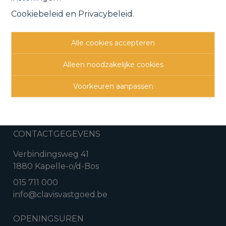
Cookiebeleid
en
Privacybeleid
.
Vorige
Lijst
Volgende
Alle cookies accepteren
Alleen noodzakelijke cookies
Voorkeuren aanpassen
CONTACTGEGEVENS
Verbindingsweg 41
1880 Kapelle-o/d-Bos
015 711 000
info@clavisvastgoed.be
OPENINGSUREN