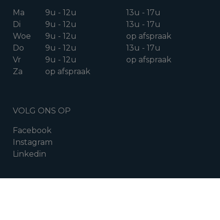
Ma
9u - 12u
13u - 17u
Di
9u - 12u
13u - 17u
Woe
9u - 12u
op afspraak
Do
9u - 12u
13u - 17u
Vr
9u - 12u
op afspraak
Za
op afspraak
VOLG ONS OP
Facebook
Instagram
Linkedin