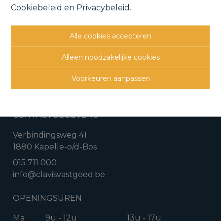
Cookiebeleid
en
Privacybeleid
.
Vorige
Lijst
Volgende
Alle cookies accepteren
Alleen noodzakelijke cookies
Voorkeuren aanpassen
CONTACTGEGEVENS
Verbindingsweg 41
1880 Kapelle-o/d-Bos
015 711 000
info@clavisvastgoed.be
OPENINGSUREN
Ma
9u - 12u
13u - 17u