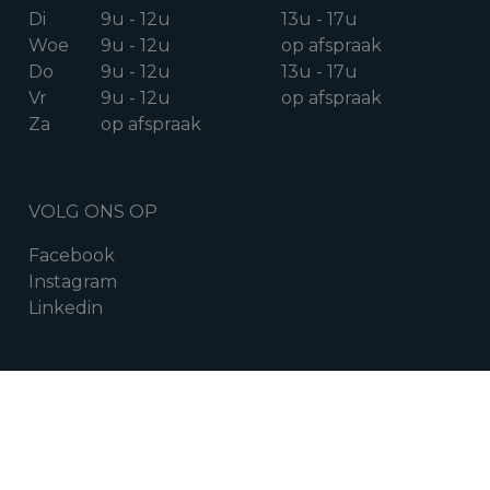
Di
9u - 12u
13u - 17u
Woe
9u - 12u
op afspraak
Do
9u - 12u
13u - 17u
Vr
9u - 12u
op afspraak
Za
op afspraak
VOLG ONS OP
Facebook
Instagram
Linkedin