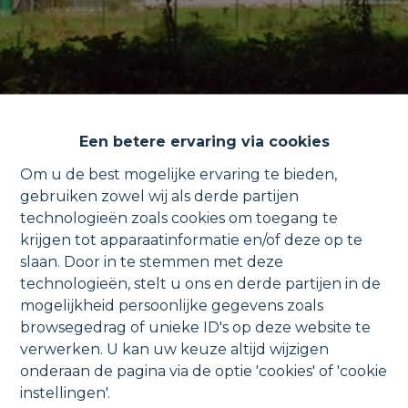
Een betere ervaring via cookies
Om u de best mogelijke ervaring te bieden,
gebruiken zowel wij als derde partijen
technologieën zoals cookies om toegang te
Lumineus appartement met
krijgen tot apparaatinformatie en/of deze op te
slaan. Door in te stemmen met deze
uniek zicht op het water.
technologieën, stelt u ons en derde partijen in de
mogelijkheid persoonlijke gegevens zoals
browsegedrag of unieke ID's op deze website te
verwerken. U kan uw keuze altijd wijzigen
onderaan de pagina via de optie 'cookies' of 'cookie
Markt 50 6, 2840 Rumst
VERKOCHT
instellingen'.