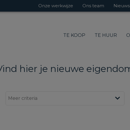
Onze werkwijze
Ons team
Nieuws
TE KOOP
TE HUUR
C
Vind hier je nieuwe eigendo