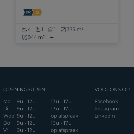
4
1
1
375 m²
944 m²
OPENINGSUREN
VOLG ONS OP
Ma
9u - 12u
13u - 17u
Facebook
Di
9u - 12u
13u - 17u
Instagram
Woe
9u - 12u
op afspraak
Linkedin
Do
9u - 12u
13u - 17u
Vr
9u - 12u
op afspraak