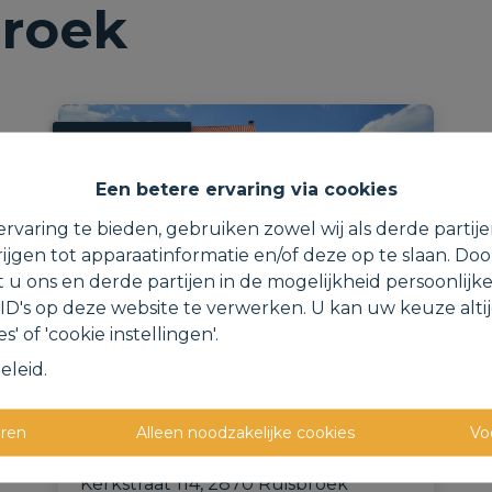
broek
VERKOCHT
Een betere ervaring via cookies
rvaring te bieden, gebruiken zowel wij als derde partij
ijgen tot apparaatinformatie en/of deze op te slaan. Do
t u ons en derde partijen in de mogelijkheid persoonlijk
D's op deze website te verwerken. U kan uw keuze alti
s' of 'cookie instellingen'.
eleid
.
Herenwoning met mog. tot
7 slpk, garage en tuin.
eren
Alleen noodzakelijke cookies
Vo
Kerkstraat 114, 2870 Ruisbroek