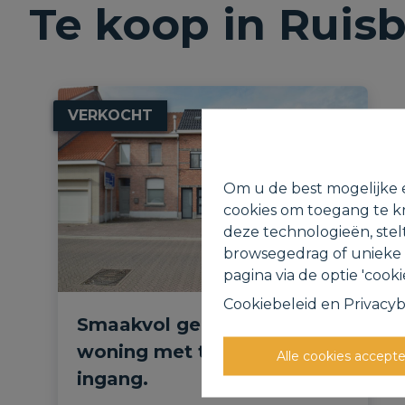
Te koop in Ruis
VERKOCHT
Om u de best mogelijke e
cookies om toegang te kr
deze technologieën, stel
browsegedrag of unieke I
pagina via de optie 'cookie
Cookiebeleid
en
Privacyb
Smaakvol gerenoveerde
woning met tuin en zij-
Alle cookies accept
ingang.