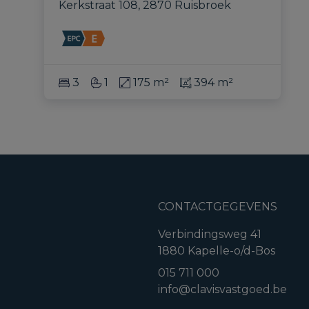
Kerkstraat 108, 2870 Ruisbroek
3
1
175 m²
394 m²
CONTACTGEGEVENS
Verbindingsweg 41
1880 Kapelle-o/d-Bos
015 711 000
info@clavisvastgoed.be