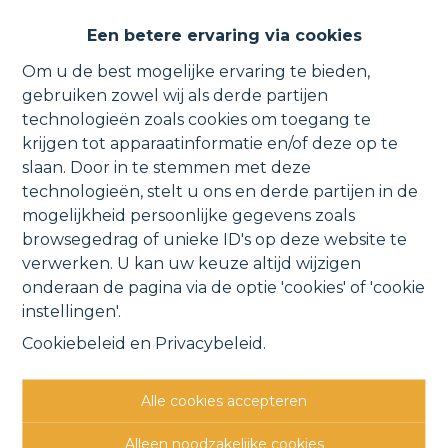
Bouwgrond voor halfopen
Een betere ervaring via cookies
bebouwing.
Om u de best mogelijke ervaring te bieden,
gebruiken zowel wij als derde partijen
technologieën zoals cookies om toegang te
krijgen tot apparaatinformatie en/of deze op te
Londerzeelseweg , 1880 Ramsdonk
slaan. Door in te stemmen met deze
technologieën, stelt u ons en derde partijen in de
VERKOCHT
mogelijkheid persoonlijke gegevens zoals
browsegedrag of unieke ID's op deze website te
verwerken. U kan uw keuze altijd wijzigen
Vorige
Lijst
Volgende
onderaan de pagina via de optie 'cookies' of 'cookie
instellingen'.
Cookiebeleid
en
Privacybeleid
.
Alle cookies accepteren
Andere interessante
Alleen noodzakelijke cookies