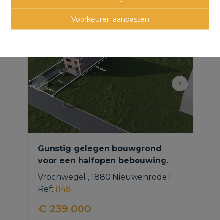
panden
Voorkeuren aanpassen
Gunstig gelegen bouwgrond
voor een halfopen bebouwing.
Vroonwegel , 1880 Nieuwenrode
|
Ref
: 
1148
€ 239.000