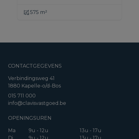
575 m²
CONTACTGEGEVENS
Verbindingsweg 41
1880 Kapelle-o/d-Bos
015 711 000
info@clavisvastgoed.be
OPENINGSUREN
Ma
9u - 12u
13u - 17u
Di
9u - 12u
13u - 17u