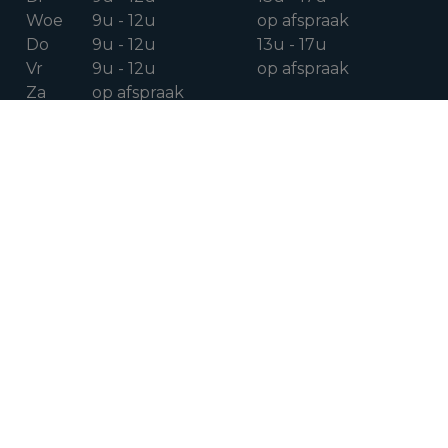
Woe
9u - 12u
op afspraak
Do
9u - 12u
13u - 17u
Vr
9u - 12u
op afspraak
Za
op afspraak
VOLG ONS OP
Facebook
Instagram
Linkedin