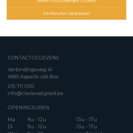
Alleen noodzakelijke cookies
Voorkeuren aanpassen
3
1
155 m²
180 m²
CONTACTGEGEVENS
Verbindingsweg 41
1880 Kapelle-o/d-Bos
015 711 000
info@clavisvastgoed.be
OPENINGSUREN
Ma
9u - 12u
13u - 17u
Di
9u - 12u
13u - 17u