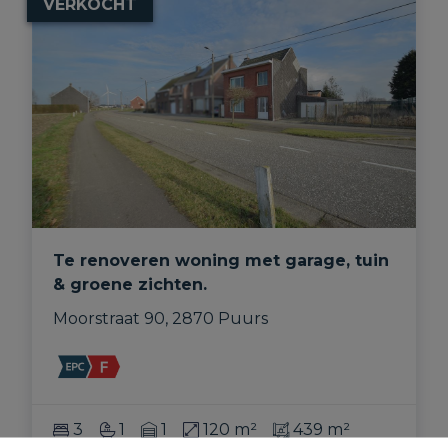
VERKOCHT
Te renoveren woning met garage, tuin
& groene zichten.
Moorstraat 90, 2870 Puurs
3
1
1
120 m²
439 m²