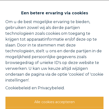
Uniek gelegen bouwgrond aan
Een betere ervaring via cookies
de vaart met groene
Om u de best mogelijke ervaring te bieden,
vergezichten.
gebruiken zowel wij als derde partijen
technologieën zoals cookies om toegang te
krijgen tot apparaatinformatie en/of deze op te
slaan. Door in te stemmen met deze
technologieën, stelt u ons en derde partijen in de
Vaartdijk 2, 1880 Nieuwenrode
mogelijkheid persoonlijke gegevens zoals
VERKOCHT
browsegedrag of unieke ID's op deze website te
verwerken. U kan uw keuze altijd wijzigen
onderaan de pagina via de optie 'cookies' of 'cookie
Vorige
Lijst
Volgende
instellingen'.
Cookiebeleid
en
Privacybeleid
.
Alle cookies accepteren