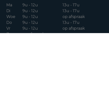
Ma
9u - 12u
13u - 17u
Di
9u - 12u
13u - 17u
Woe
9u - 12u
op afspraak
Do
9u - 12u
13u - 17u
Vr
9u - 12u
op afspraak
Za
op afspraak
VOLG ONS OP
Facebook
Instagram
Linkedin