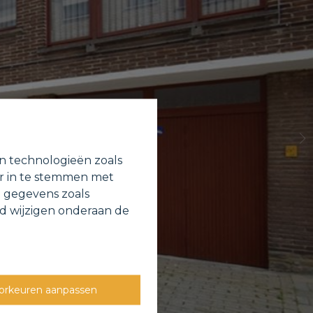
en technologieën zoals
or in te stemmen met
e gegevens zoals
jd wijzigen onderaan de
orkeuren aanpassen