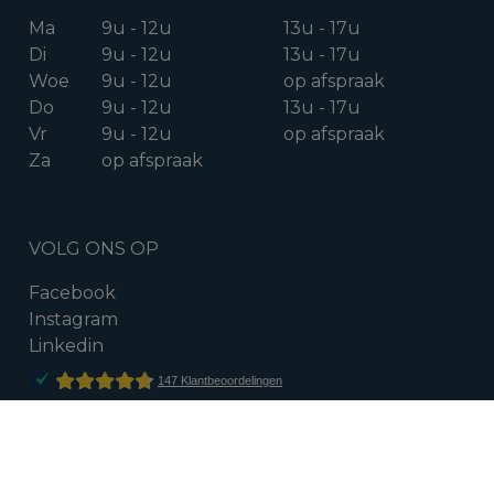
Ma
9u - 12u
13u - 17u
Di
9u - 12u
13u - 17u
Woe
9u - 12u
op afspraak
Do
9u - 12u
13u - 17u
Vr
9u - 12u
op afspraak
Za
op afspraak
VOLG ONS OP
Facebook
Instagram
Linkedin