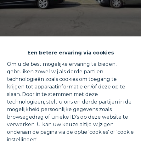
Een betere ervaring via cookies
Om u de best mogelijke ervaring te bieden,
gebruiken zowel wij als derde partijen
technologieën zoals cookies om toegang te
Gerenoveerd appartement met
krijgen tot apparaatinformatie en/of deze op te
slaan. Door in te stemmen met deze
2 ruime slaapkamers en terras.
technologieën, stelt u ons en derde partijen in de
mogelijkheid persoonlijke gegevens zoals
browsegedrag of unieke ID's op deze website te
verwerken. U kan uw keuze altijd wijzigen
Gasthuishoevestraat 94, 2170 Merksem
onderaan de pagina via de optie 'cookies' of 'cookie
instellingen'.
VERKOCHT