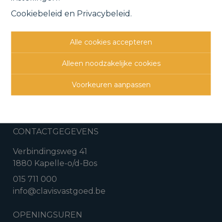
Cookiebeleid
en
Privacybeleid
.
Vorige
Lijst
Volgende
Alle cookies accepteren
Alleen noodzakelijke cookies
Voorkeuren aanpassen
CONTACTGEGEVENS
Verbindingsweg 41
1880 Kapelle-o/d-Bos
015 711 000
info@clavisvastgoed.be
OPENINGSUREN