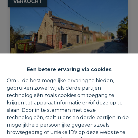
VERKOCHT
Een betere ervaring via cookies
Op te frissen, authentieke woning op
Om u de best mogelijke ervaring te bieden,
9a26ca.
gebruiken zowel wij als derde partijen
technologieën zoals cookies om toegang te
Schriekdreef 30, 1861 Meise
krijgen tot apparaatinformatie en/of deze op te
slaan. Door in te stemmen met deze
technologieën, stelt u ons en derde partijen in de
mogelijkheid persoonlijke gegevens zoals
browsegedrag of unieke ID's op deze website te
3
1
1
1
106 m²