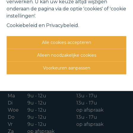
verwerken. U kan uw keuze altijd wijzigen
onderaan de pagina via de optie 'cookies' of 'cookie
instellingen'.
Cookiebeleid
en
Privacybeleid
.
CONTACTGEGEVENS
Alle cookies accepteren
Verbindingsweg 41
1880 Kapelle-o/d-Bos
Alleen noodzakelijke cookies
015 711 000
Voorkeuren aanpassen
info@clavisvastgoed.be
OPENINGSUREN
Ma
9u - 12u
13u - 17u
Di
9u - 12u
13u - 17u
Woe
9u - 12u
op afspraak
Do
9u - 12u
13u - 17u
Vr
9u - 12u
op afspraak
Za
op afspraak