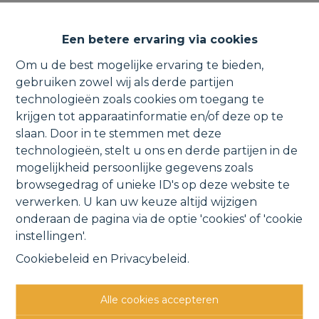
Rustig gelegen woning met
Een betere ervaring via cookies
zicht op de Schelde.
Om u de best mogelijke ervaring te bieden,
gebruiken zowel wij als derde partijen
technologieën zoals cookies om toegang te
krijgen tot apparaatinformatie en/of deze op te
Droogveldstraat 89, 2880 Mariekerke
slaan. Door in te stemmen met deze
technologieën, stelt u ons en derde partijen in de
VERKOCHT
mogelijkheid persoonlijke gegevens zoals
browsegedrag of unieke ID's op deze website te
verwerken. U kan uw keuze altijd wijzigen
Vorige
Lijst
Volgende
onderaan de pagina via de optie 'cookies' of 'cookie
instellingen'.
Cookiebeleid
en
Privacybeleid
.
Alle cookies accepteren
Andere interessante