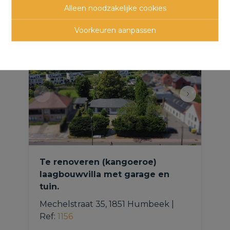
panden
Alleen noodzakelijke cookies
Voorkeuren aanpassen
Te renoveren (kangoeroe)
laagbouwvilla met garage en
tuin.
Mechelstraat 35, 1851 Humbeek
|
Ref
: 
1156