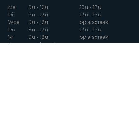
Ma
9u - 12u
13u - 17u
Di
9u - 12u
13u - 17u
Woe
9u - 12u
op afspraak
Do
9u - 12u
13u - 17u
Vr
9u - 12u
op afspraak
Za
op afspraak
VOLG ONS OP
Facebook
Instagram
Linkedin