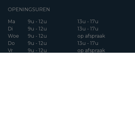
OPENINGSUREN
Ma
9u - 12u
13u - 17u
Di
9u - 12u
13u - 17u
Woe
9u - 12u
op afspraak
Do
9u - 12u
13u - 17u
Vr
9u - 12u
op afspraak
Za
op afspraak
VOLG ONS OP
Facebook
Instagram
Linkedin