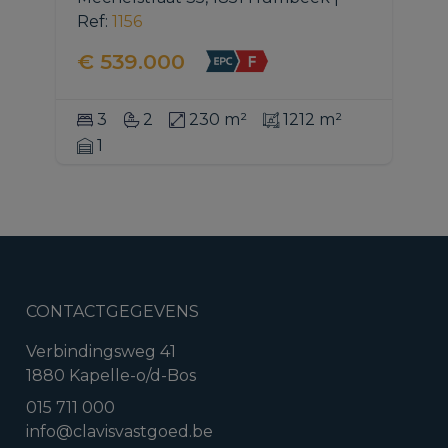
Ref
: 
1156
€ 539.000
3
2
230 m²
1212 m²
1
CONTACTGEGEVENS
Verbindingsweg 41
1880 Kapelle-o/d-Bos
015 711 000
info@clavisvastgoed.be