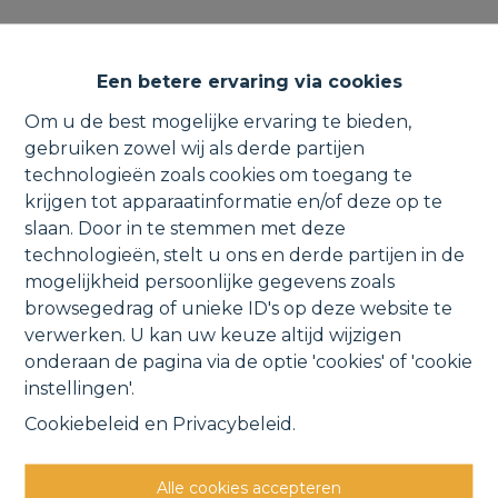
Verder af te werken
Een betere ervaring via cookies
nieuwbouwwoning met 2
Om u de best mogelijke ervaring te bieden,
garages & carport.
gebruiken zowel wij als derde partijen
technologieën zoals cookies om toegang te
krijgen tot apparaatinformatie en/of deze op te
slaan. Door in te stemmen met deze
Meerstraat 182 1, 1840 Londerzeel
technologieën, stelt u ons en derde partijen in de
mogelijkheid persoonlijke gegevens zoals
VERKOCHT
browsegedrag of unieke ID's op deze website te
verwerken. U kan uw keuze altijd wijzigen
onderaan de pagina via de optie 'cookies' of 'cookie
Vorige
Lijst
Volgende
instellingen'.
Cookiebeleid
en
Privacybeleid
.
Alle cookies accepteren