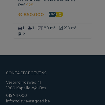
Ref
: 
928
€ 850.000
1
1
180 m²
210 m²
2
CONTACTGEGEVENS
Verbindingsweg 41
1880 Kapelle-o/d-Bos
015 711 000
info@clavisvastgoed.be