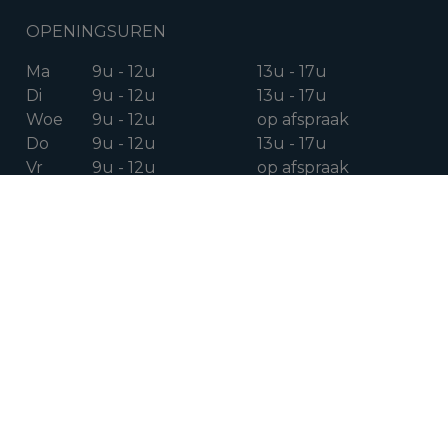
OPENINGSUREN
Ma
9u - 12u
13u - 17u
Di
9u - 12u
13u - 17u
Woe
9u - 12u
op afspraak
Do
9u - 12u
13u - 17u
Vr
9u - 12u
op afspraak
Za
op afspraak
VOLG ONS OP
Facebook
Instagram
Linkedin