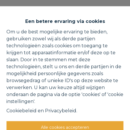
Open bebouwing met winkel,
Een betere ervaring via cookies
loods & tuin met groene
Om u de best mogelijke ervaring te bieden,
zichten.
gebruiken zowel wij als derde partijen
technologieën zoals cookies om toegang te
krijgen tot apparaatinformatie en/of deze op te
slaan. Door in te stemmen met deze
Heerbaan 128, 1840 Londerzeel
technologieën, stelt u ons en derde partijen in de
mogelijkheid persoonlijke gegevens zoals
VERKOCHT
browsegedrag of unieke ID's op deze website te
verwerken. U kan uw keuze altijd wijzigen
onderaan de pagina via de optie 'cookies' of 'cookie
Vorige
Lijst
Volgende
instellingen'.
Cookiebeleid
en
Privacybeleid
.
Alle cookies accepteren