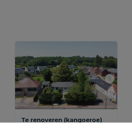
Te renoveren (kangoeroe)
laagbouwvilla met garage