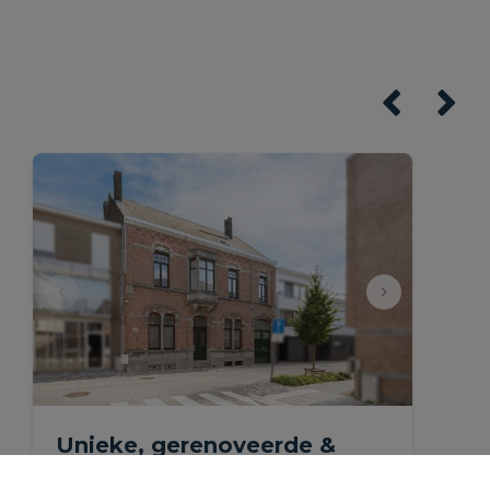
Unieke, gerenoveerde &
ruime herenwoning met