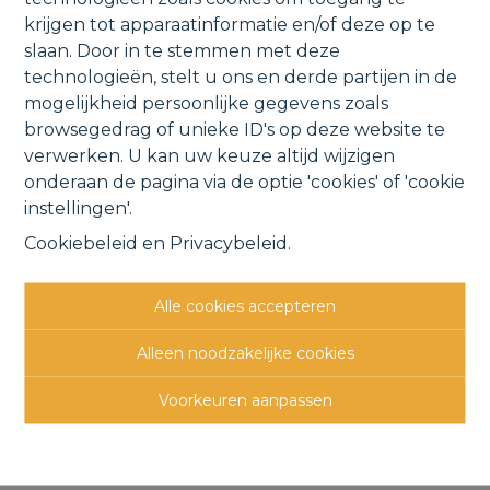
krijgen tot apparaatinformatie en/of deze op te
stephanie@clavisvastgoed.be
slaan. Door in te stemmen met deze
technologieën, stelt u ons en derde partijen in de
Informatie aanvragen
mogelijkheid persoonlijke gegevens zoals
browsegedrag of unieke ID's op deze website te
verwerken. U kan uw keuze altijd wijzigen
onderaan de pagina via de optie 'cookies' of 'cookie
instellingen'.
563 m²
Cookiebeleid
en
Privacybeleid
.
Deze gunstig gelegen bouwgrond voor een
Alle cookies accepteren
halfopen bebouwing heeft een
perceeloppervlakte van 5a 63ca en is gunstig
Alleen noodzakelijke cookies
gelegen nabij winkels, scholen, het openbaar
vervoer en belangrijke verbindingswegen. De
Voorkeuren aanpassen
bouwvoorschriften zijn als volgt: 2 bouwlagen
met een bouwdiepte van maximaal 15m op het
gelijkvloers en 12m op de verdiepingen met