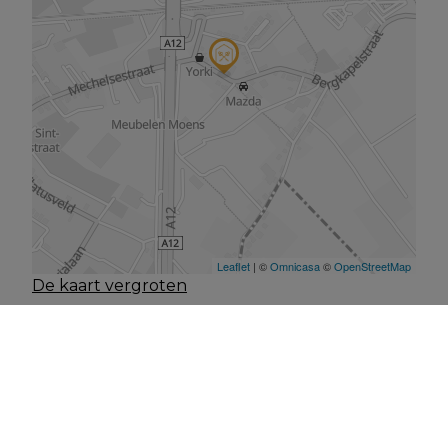
De kaart vergroten
Andere interessante
panden