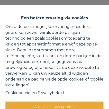
Laagbouwwoning met
Een betere ervaring via cookies
zonnepanelen,
Om u de best mogelijke ervaring te bieden,
onderhoudsvriendelijke tuin
gebruiken zowel wij als derde partijen
technologieën zoals cookies om toegang te
krijgen tot apparaatinformatie en/of deze op te
slaan. Door in te stemmen met deze
Nieuwstraat 34, 1840 Londerzeel
technologieën, stelt u ons en derde partijen in de
mogelijkheid persoonlijke gegevens zoals
VERKOCHT
browsegedrag of unieke ID's op deze website te
verwerken. U kan uw keuze altijd wijzigen
onderaan de pagina via de optie 'cookies' of 'cookie
Vorige
Lijst
Volgende
instellingen'.
Cookiebeleid
en
Privacybeleid
.
Alle cookies accepteren