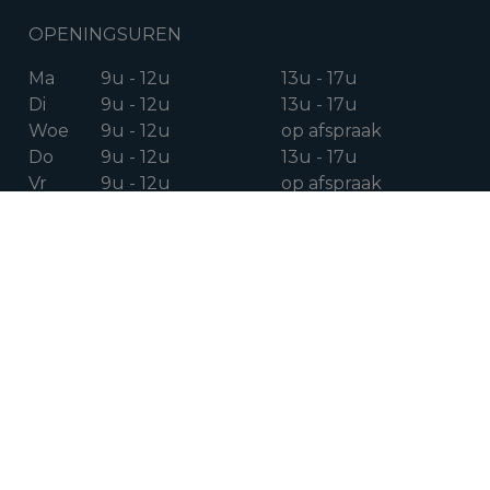
OPENINGSUREN
Ma
9u - 12u
13u - 17u
Di
9u - 12u
13u - 17u
Woe
9u - 12u
op afspraak
Do
9u - 12u
13u - 17u
Vr
9u - 12u
op afspraak
Za
op afspraak
VOLG ONS OP
Facebook
Instagram
Linkedin