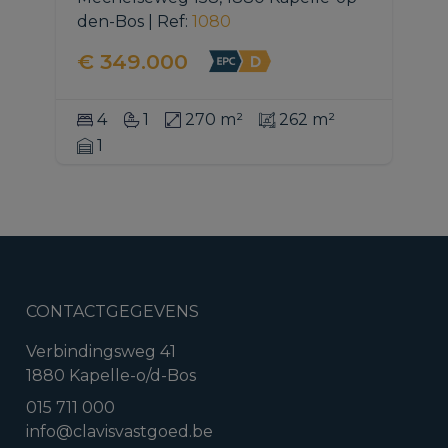
den-Bos
|
Ref
: 
1080
€ 349.000
4
1
270 m²
262 m²
1
CONTACTGEGEVENS
Verbindingsweg 41
1880 Kapelle-o/d-Bos
015 711 000
info@clavisvastgoed.be