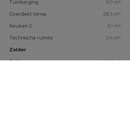
Tuinberging
9.0 m²
Overdekt terras
28.3 m²
Keuken 2
5.1 m²
Technische ruimte
0.4 m²
Zolder
Zolder
NaN m²
Eerste verdieping
Bureau
6.1 m²
Nachthal
15.1 m²
Toilet 2
3.1 m²
Slaapkamer 2
10.8 m²