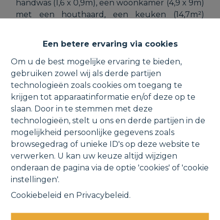
handwas (1,6 x 0,9m), een woonkamer (4,9 x 9m)
met een houthaard, een keuken (14,7m²)
uitgerust met een keramische kookplaat,
dampkap, oven, microgolfoven, spoelbak en
Een betere ervaring via cookies
aansluiting voor een vaatwasmachine en een
Om u de best mogelijke ervaring te bieden,
technische ruimte (0,6 x 0,7m). Verder is er nog
gebruiken zowel wij als derde partijen
een woonkamer (4 x 5,3m), een slaapkamer (4 x
technologieën zoals cookies om toegang te
3,5m) dewelke eveneens als bureau kan dienen
krijgen tot apparaatinformatie en/of deze op te
en een kitchenette (2,2 x 2,3m) voorzien van
slaan. Door in te stemmen met deze
een dampkap, koelkast, spoelbak & een
technologieën, stelt u ons en derde partijen in de
douche. Op de eerste verdieping leidt de
mogelijkheid persoonlijke gegevens zoals
nachthal (15m²) naar een toilet (2,6 x 1,2m), een
browsegedrag of unieke ID's op deze website te
bureau (3,6 x 1,7m), 3 volwaardige slaapkamers
verwerken. U kan uw keuze altijd wijzigen
(4 x 2,7m; 4 x 2,8m; 4,2 x 3,8m) en een
onderaan de pagina via de optie 'cookies' of 'cookie
badkamer (8,6m²) voorzien van een ligbad met
instellingen'.
douchemogelijkheid en een enkele wastafel.
Bovendien is er een ruime stockagezolder, een
Cookiebeleid
en
Privacybeleid
.
garage (3,6 x 8m) voorzien van een
automatische poort, aansluiting voor een