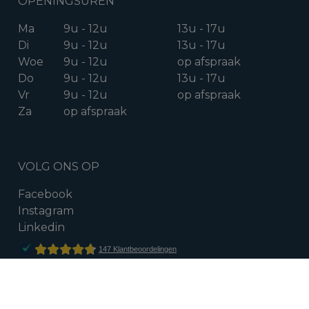
OPENINGSUREN
Ma
9u - 12u
13u - 17u
Di
9u - 12u
13u - 17u
Woe
9u - 12u
op afspraak
Do
9u - 12u
13u - 17u
Vr
9u - 12u
op afspraak
Za
op afspraak
VOLG ONS OP
Facebook
Instagram
Linkedin