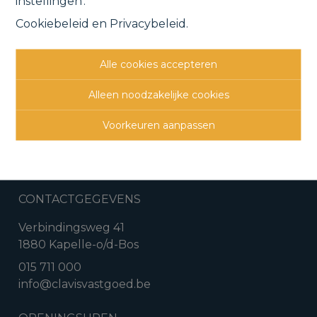
instellingen'.
Hoogweg , 1840 Londerzeel
VERKOCHT
Cookiebeleid
en
Privacybeleid
.
Vorige
Lijst
Volgende
Alle cookies accepteren
Alleen noodzakelijke cookies
Voorkeuren aanpassen
CONTACTGEGEVENS
Verbindingsweg 41
1880 Kapelle-o/d-Bos
015 711 000
info@clavisvastgoed.be