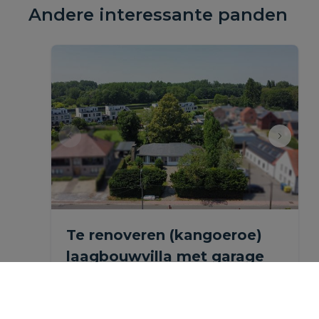
Andere interessante panden
Te renoveren (kangoeroe)
laagbouwvilla met garage
en tuin.
Mechelstraat 35, 1851 Humbeek
|