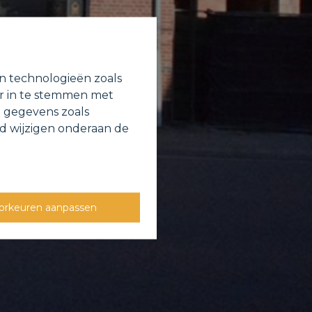
en technologieën zoals
or in te stemmen met
e gegevens zoals
jd wijzigen onderaan de
orkeuren aanpassen