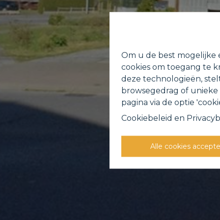
Om u de best mogelijke e
cookies om toegang te kr
deze technologieën, stel
browsegedrag of unieke I
pagina via de optie 'cookie
Cookiebeleid
en
Privacyb
Alle cookies accept