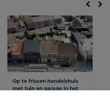
Op te frissen handelshuis
met tuin en garage in het
centrum.
Mechelseweg 158, 1880 Kapelle-op-