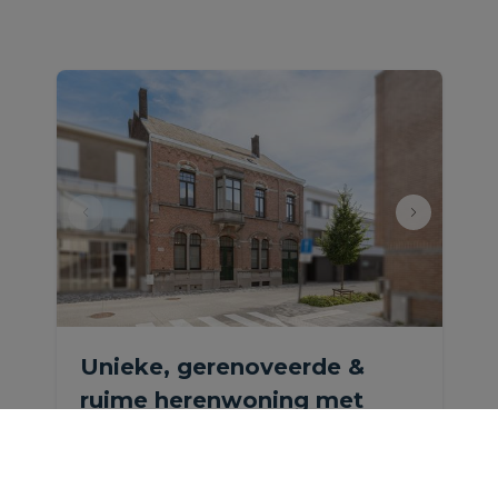
Unieke, gerenoveerde &
ruime herenwoning met
garage en tuin.
Mechelseweg 235, 1880 Kapelle-op-