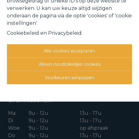
browsegedrag of unieke ID's op deze website te
24 m²
verwerken. U kan uw keuze altijd wijzigen
onderaan de pagina via de optie 'cookies' of 'cookie
instellingen'.
Cookiebeleid
en
Privacybeleid
.
CONTACTGEGEVENS
Alle cookies accepteren
Verbindingsweg 41
Alleen noodzakelijke cookies
1880 Kapelle-o/d-Bos
Voorkeuren aanpassen
015 711 000
info@clavisvastgoed.be
OPENINGSUREN
Ma
9u - 12u
13u - 17u
Di
9u - 12u
13u - 17u
Woe
9u - 12u
op afspraak
Do
9u - 12u
13u - 17u