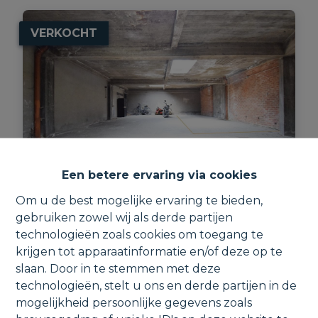
VERKOCHT
Een betere ervaring via cookies
Om u de best mogelijke ervaring te bieden,
Ruime, afgesloten parkeerplaats nabij
gebruiken zowel wij als derde partijen
het centrum.
technologieën zoals cookies om toegang te
krijgen tot apparaatinformatie en/of deze op te
Stationsstraat  2, 1840 Londerzeel
slaan. Door in te stemmen met deze
technologieën, stelt u ons en derde partijen in de
mogelijkheid persoonlijke gegevens zoals