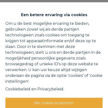
Nieuwbouw villa op een
Een betere ervaring via cookies
prachtig perceel | 6% btw
Om u de best mogelijke ervaring te bieden,
mogelijk.
gebruiken zowel wij als derde partijen
technologieën zoals cookies om toegang te
krijgen tot apparaatinformatie en/of deze op te
slaan. Door in te stemmen met deze
technologieën, stelt u ons en derde partijen in de
Juniorslaan 6 B, 2811 Leest
VERKOCHT
mogelijkheid persoonlijke gegevens zoals
browsegedrag of unieke ID's op deze website te
verwerken. U kan uw keuze altijd wijzigen
Vorige
Lijst
Volgende
onderaan de pagina via de optie 'cookies' of 'cookie
instellingen'.
Cookiebeleid
en
Privacybeleid
.
Alle cookies accepteren
Andere interessante