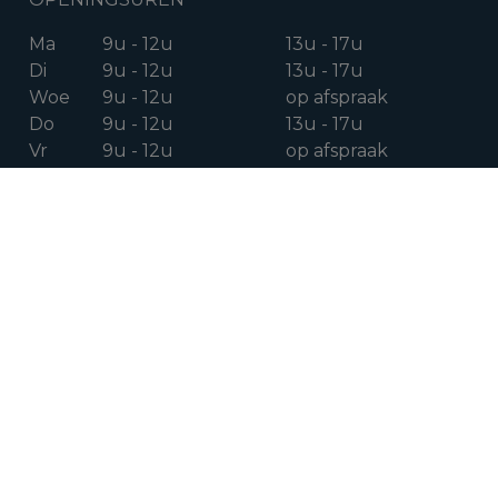
Ma
9u - 12u
13u - 17u
Di
9u - 12u
13u - 17u
Woe
9u - 12u
op afspraak
Do
9u - 12u
13u - 17u
Vr
9u - 12u
op afspraak
Za
op afspraak
VOLG ONS OP
Facebook
Instagram
Linkedin