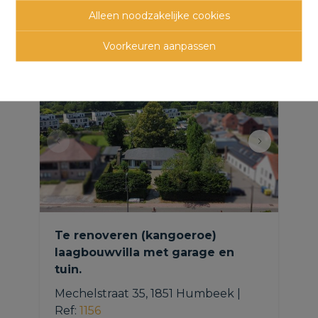
Alleen noodzakelijke cookies
panden
Voorkeuren aanpassen
Te renoveren (kangoeroe)
laagbouwvilla met garage en
tuin.
Mechelstraat 35, 1851 Humbeek
|
Ref
: 
1156