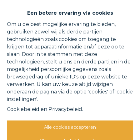
Een betere ervaring via cookies
Om u de best mogelijke ervaring te bieden,
VERKOCHT
gebruiken zowel wij als derde partijen
technologieën zoals cookies om toegang te
krijgen tot apparaatinformatie en/of deze op te
slaan. Door in te stemmen met deze
technologieën, stelt u ons en derde partijen in de
mogelijkheid persoonlijke gegevens zoals
browsegedrag of unieke ID's op deze website te
verwerken. U kan uw keuze altijd wijzigen
onderaan de pagina via de optie 'cookies' of 'cookie
instellingen'.
Recente, energiezuinige woning met
Cookiebeleid
en
Privacybeleid
.
parking en garage.
Haeghensgoed 47, 9270 Laarne
Alle cookies accepteren