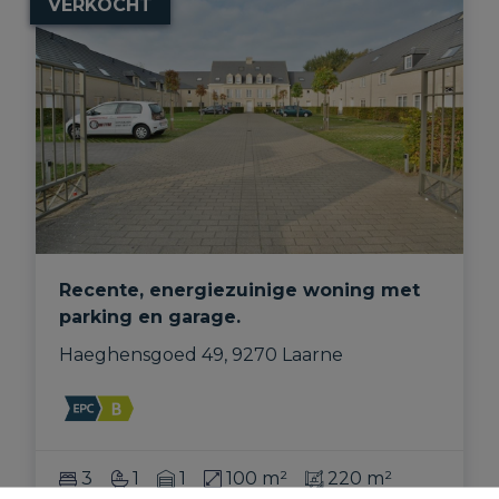
VERKOCHT
Recente, energiezuinige woning met
parking en garage.
Haeghensgoed 49, 9270 Laarne
3
1
1
100 m²
220 m²