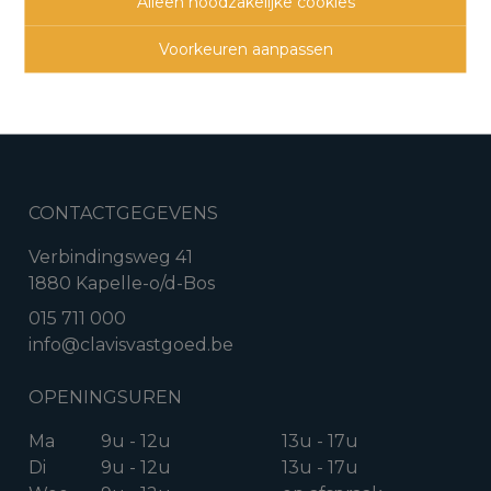
Alleen noodzakelijke cookies
Voorkeuren aanpassen
3
1
1
100 m²
220 m²
CONTACTGEGEVENS
Verbindingsweg 41
1880 Kapelle-o/d-Bos
015 711 000
info@clavisvastgoed.be
OPENINGSUREN
Ma
9u - 12u
13u - 17u
Di
9u - 12u
13u - 17u