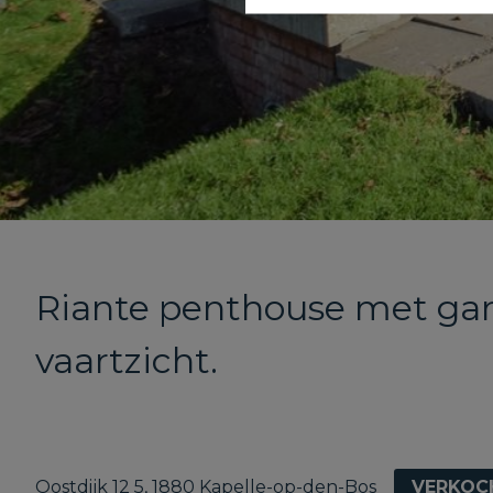
Riante penthouse met gar
vaartzicht.
Oostdijk 12 5, 1880 Kapelle-op-den-Bos
VERKOC