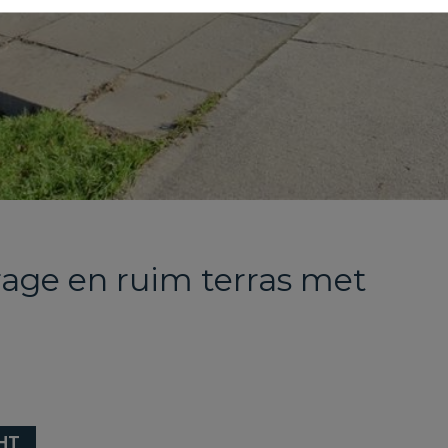
age en ruim terras met
HT