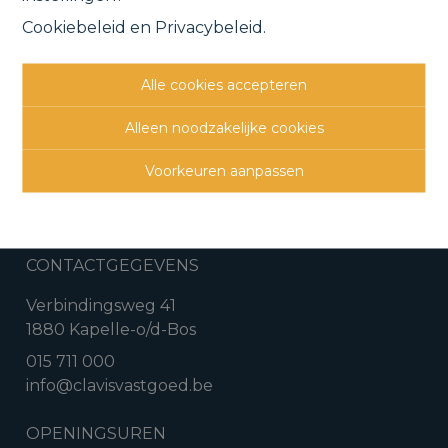
Cookiebeleid
en
Privacybeleid
.
Vorige
Lijst
Volgende
Alle cookies accepteren
Alleen noodzakelijke cookies
Voorkeuren aanpassen
CONTACTGEGEVENS
Verbindingsweg 41
1880 Kapelle-o/d-Bos
015 711 000
info@clavisvastgoed.be
OPENINGSUREN