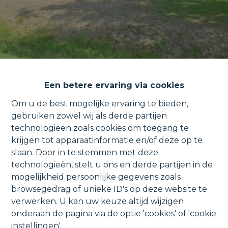
Een betere ervaring via cookies
Om u de best mogelijke ervaring te bieden,
gebruiken zowel wij als derde partijen
technologieën zoals cookies om toegang te
Recent en ruim appartement
krijgen tot apparaatinformatie en/of deze op te
slaan. Door in te stemmen met deze
met uniek vaartzicht en garage.
technologieën, stelt u ons en derde partijen in de
mogelijkheid persoonlijke gegevens zoals
browsegedrag of unieke ID's op deze website te
verwerken. U kan uw keuze altijd wijzigen
Oostdijk 12 3, 1880 Kapelle-op-den-Bos
onderaan de pagina via de optie 'cookies' of 'cookie
instellingen'.
VERKOCHT