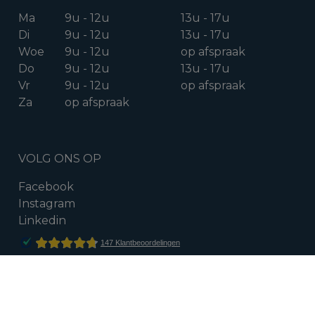
Ma
9u - 12u
13u - 17u
Di
9u - 12u
13u - 17u
Woe
9u - 12u
op afspraak
Do
9u - 12u
13u - 17u
Vr
9u - 12u
op afspraak
Za
op afspraak
VOLG ONS OP
Facebook
Instagram
Linkedin