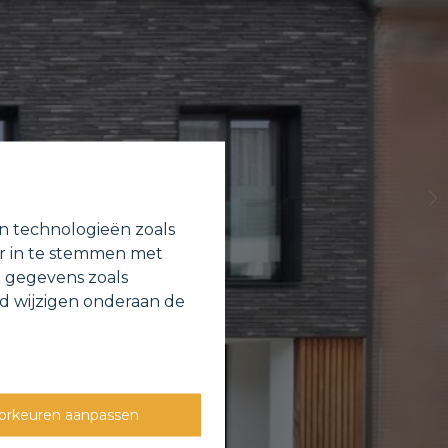
en technologieën zoals
or in te stemmen met
e gegevens zoals
jd wijzigen onderaan de
orkeuren aanpassen