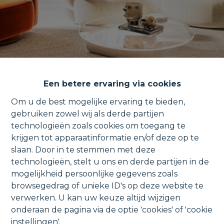
Een betere ervaring via cookies
Om u de best mogelijke ervaring te bieden,
gebruiken zowel wij als derde partijen
technologieën zoals cookies om toegang te
Nieuwbouw appartement met
krijgen tot apparaatinformatie en/of deze op te
slaan. Door in te stemmen met deze
terras en lift in het centrum.
technologieën, stelt u ons en derde partijen in de
mogelijkheid persoonlijke gegevens zoals
browsegedrag of unieke ID's op deze website te
verwerken. U kan uw keuze altijd wijzigen
Mechelseweg 173A 203, 1880 Kapelle-op-den-
onderaan de pagina via de optie 'cookies' of 'cookie
instellingen'.
Bos
VERKOCHT