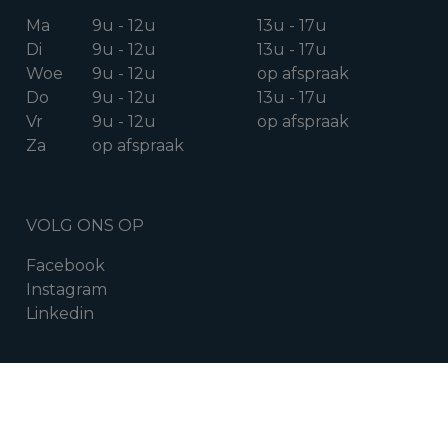
Ma
9u - 12u
13u - 17u
Di
9u - 12u
13u - 17u
Woe
9u - 12u
op afspraak
Do
9u - 12u
13u - 17u
Vr
9u - 12u
op afspraak
Za
op afspraak
VOLG ONS OP
Facebook
Instagram
Linkedin