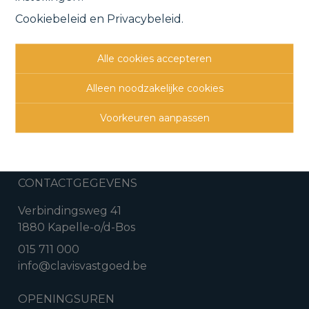
Cookiebeleid
en
Privacybeleid
.
Vorige
Lijst
Volgende
Alle cookies accepteren
Alleen noodzakelijke cookies
Voorkeuren aanpassen
CONTACTGEGEVENS
Verbindingsweg 41
1880 Kapelle-o/d-Bos
015 711 000
info@clavisvastgoed.be
OPENINGSUREN