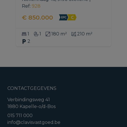
Ref
: 
928
€ 850.000
1
1
180 m²
210 m²
2
CONTACTGEGEVENS
Verbindingsweg 41
1880 Kapelle-o/d-Bos
015 711 000
info@clavisvastgoed.be