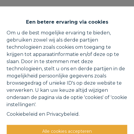
Instapklare open bebouwing
Een betere ervaring via cookies
met garages op een mooi
Om u de best mogelijke ervaring te bieden,
perceel.
gebruiken zowel wij als derde partijen
technologieën zoals cookies om toegang te
krijgen tot apparaatinformatie en/of deze op te
slaan. Door in te stemmen met deze
Molenstraat 199, 1880 Kapelle-op-den-Bos
technologieën, stelt u ons en derde partijen in de
mogelijkheid persoonlijke gegevens zoals
VERKOCHT
browsegedrag of unieke ID's op deze website te
verwerken. U kan uw keuze altijd wijzigen
onderaan de pagina via de optie 'cookies' of 'cookie
Vorige
Lijst
Volgende
instellingen'.
Cookiebeleid
en
Privacybeleid
.
Alle cookies accepteren