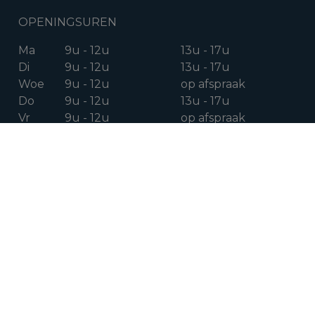
OPENINGSUREN
Ma
9u - 12u
13u - 17u
Di
9u - 12u
13u - 17u
Woe
9u - 12u
op afspraak
Do
9u - 12u
13u - 17u
Vr
9u - 12u
op afspraak
Za
op afspraak
VOLG ONS OP
Facebook
Instagram
Linkedin