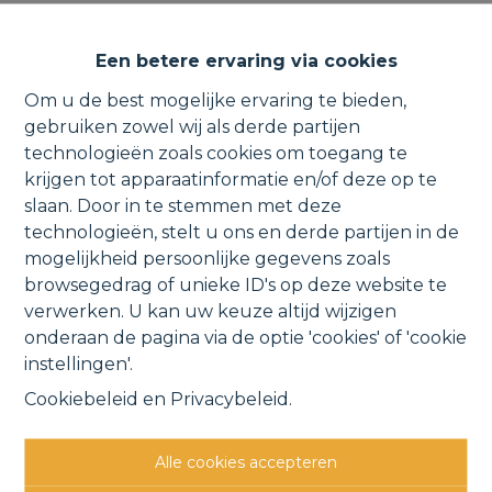
Instapklare halfopen
Een betere ervaring via cookies
bebouwing met tuin en garage.
Om u de best mogelijke ervaring te bieden,
gebruiken zowel wij als derde partijen
technologieën zoals cookies om toegang te
krijgen tot apparaatinformatie en/of deze op te
Spoorwegstraat 22, 1880 Kapelle-op-den-Bos
slaan. Door in te stemmen met deze
technologieën, stelt u ons en derde partijen in de
VERKOCHT
mogelijkheid persoonlijke gegevens zoals
browsegedrag of unieke ID's op deze website te
verwerken. U kan uw keuze altijd wijzigen
Vorige
Lijst
Volgende
onderaan de pagina via de optie 'cookies' of 'cookie
instellingen'.
Cookiebeleid
en
Privacybeleid
.
Alle cookies accepteren
Andere interessante