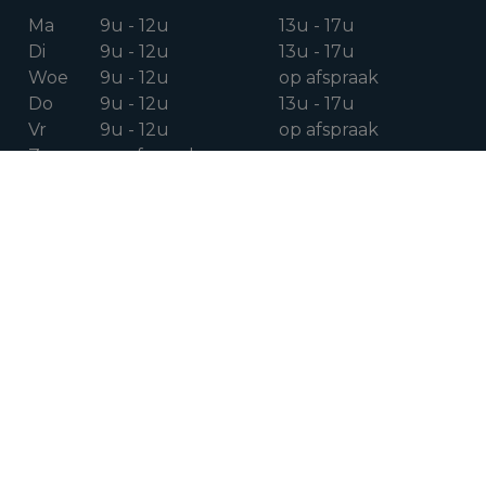
Ma
9u - 12u
13u - 17u
Di
9u - 12u
13u - 17u
Woe
9u - 12u
op afspraak
Do
9u - 12u
13u - 17u
Vr
9u - 12u
op afspraak
Za
op afspraak
VOLG ONS OP
Facebook
Instagram
Linkedin