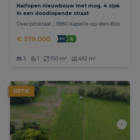
Halfopen nieuwbouw met mog. 4 slpk
in een doodlopende straat
Overzetstraat  , 1880 Kapelle-op-den-Bos
€ 579.000
3
1
150 m²
492 m²
OPTIE