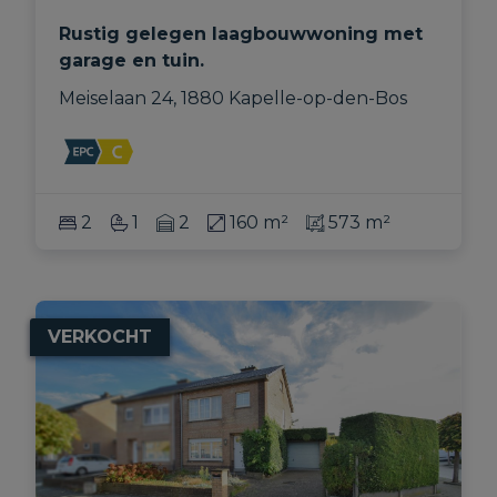
Rustig gelegen laagbouwwoning met
garage en tuin.
Meiselaan 24, 1880 Kapelle-op-den-Bos
2
1
2
160 m²
573 m²
VERKOCHT