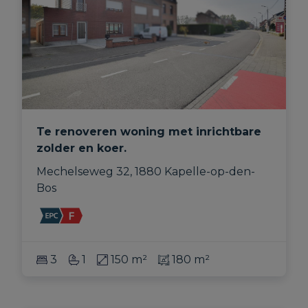
Te renoveren woning met inrichtbare
zolder en koer.
Mechelseweg 32, 1880 Kapelle-op-den-
Bos
3
1
150 m²
180 m²