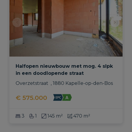
Halfopen nieuwbouw met mog. 4 slpk
in een doodlopende straat
Overzetstraat  , 1880 Kapelle-op-den-Bos
€ 575.000
3
1
145 m²
470 m²