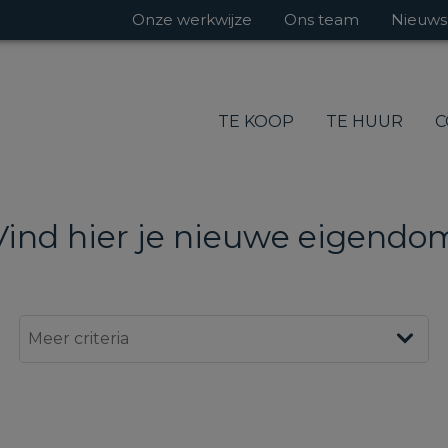
Onze werkwijze
Ons team
Nieuws
TE KOOP
TE HUUR
C
Vind hier je nieuwe eigendo