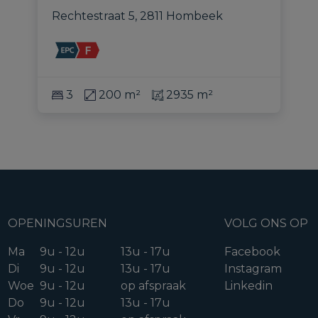
Rechtestraat 5, 2811 Hombeek
3
200 m²
2935 m²
OPENINGSUREN
VOLG ONS OP
Ma
9u - 12u
13u - 17u
Facebook
Di
9u - 12u
13u - 17u
Instagram
Woe
9u - 12u
op afspraak
Linkedin
Do
9u - 12u
13u - 17u