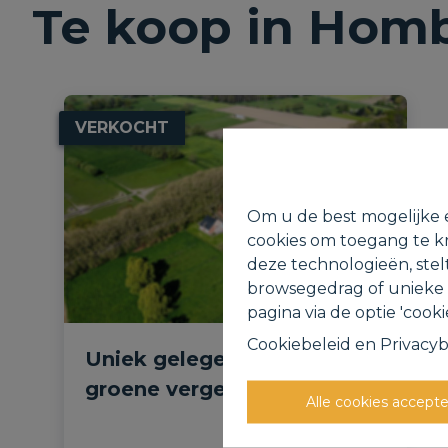
Te koop in Hom
VERKOCHT
Om u de best mogelijke e
cookies om toegang te kr
deze technologieën, stel
browsegedrag of unieke I
pagina via de optie 'cookie
Cookiebeleid
en
Privacyb
Uniek gelegen perceel met
groene vergezichten.
Alle cookies accept