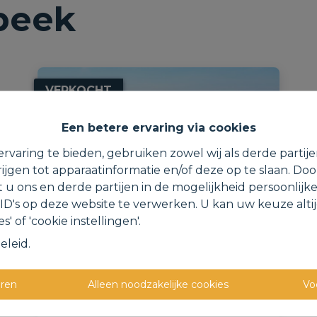
beek
VERKOCHT
Een betere ervaring via cookies
rvaring te bieden, gebruiken zowel wij als derde partij
ijgen tot apparaatinformatie en/of deze op te slaan. Do
t u ons en derde partijen in de mogelijkheid persoonlijk
D's op deze website te verwerken. U kan uw keuze alti
s' of 'cookie instellingen'.
eleid
.
Te renoveren woning op
een uniek perceel met
eren
Alleen noodzakelijke cookies
Vo
groen uitzicht.