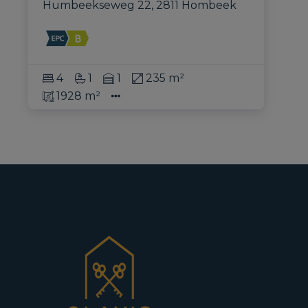
Humbeekseweg 22, 2811 Hombeek
4
1
1
235 m²
1928 m²