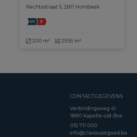
Rechtestraat 5, 2811 Hombeek
200 m²
2935 m²
CONTACTGEGEVENS
Verbindingsweg 41
1880 Kapelle-o/d-Bos
015 711 000
info@clavisvastgoed.be