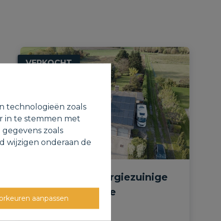
VERKOCHT
en technologieën zoals
or in te stemmen met
e gegevens zoals
jd wijzigen onderaan de
Landelijke, energiezuinige
villa met groene
orkeuren aanpassen
vergezichten.