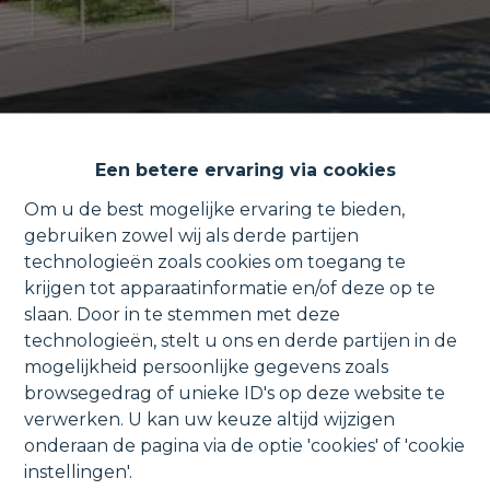
Een betere ervaring via cookies
Om u de best mogelijke ervaring te bieden,
gebruiken zowel wij als derde partijen
technologieën zoals cookies om toegang te
Hoekapp. 1e verdieping met
krijgen tot apparaatinformatie en/of deze op te
slaan. Door in te stemmen met deze
garage & terras met vaartzicht.
technologieën, stelt u ons en derde partijen in de
mogelijkheid persoonlijke gegevens zoals
browsegedrag of unieke ID's op deze website te
verwerken. U kan uw keuze altijd wijzigen
onderaan de pagina via de optie 'cookies' of 'cookie
Westdijk 58, 2830 Willebroek
VERKOCHT
instellingen'.