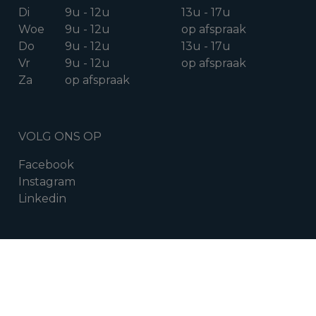
Di
9u - 12u
13u - 17u
Woe
9u - 12u
op afspraak
Do
9u - 12u
13u - 17u
Vr
9u - 12u
op afspraak
Za
op afspraak
VOLG ONS OP
Facebook
Instagram
Linkedin