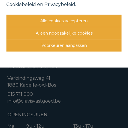
Cookiebeleid
en
Privacybeleid
.
Vorige
Bekijk project
Volgende
Alle cookies accepteren
Alleen noodzakelijke cookies
Voorkeuren aanpassen
CONTACTGEGEVENS
Verbindingsweg 41
1880 Kapelle-o/d-Bos
015 711 000
info@clavisvastgoed.be
OPENINGSUREN
Ma
9u - 12u
13u - 17u