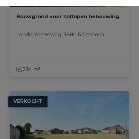
Bouwgrond voor halfopen bebouwing.
Londerzeelseweg , 1880 Ramsdonk
294 m²
VERKOCHT