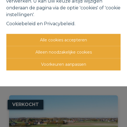
verwerken. U kan uw keuze altijd wijzigen
onderaan de pagina via de optie 'cookies' of 'cookie
instellingen'.
Cookiebeleid
en
Privacybeleid
.
Mooie bouwgrond voor halfopen
bebouwing nabij het centrum.
Alle cookies accepteren
Vroonwegel , 1880 Nieuwenrode
Alleen noodzakelijke cookies
€ 259.900
Voorkeuren aanpassen
735 m²
VERKOCHT