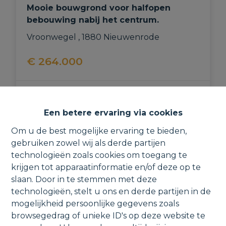
Mooie bouwgrond voor halfopen
bebouwing nabij het centrum.
Vroonwegel , 1880 Nieuwenrode
€ 264.000
745 m²
Een betere ervaring via cookies
Om u de best mogelijke ervaring te bieden,
gebruiken zowel wij als derde partijen
OPTIE
technologieën zoals cookies om toegang te
krijgen tot apparaatinformatie en/of deze op te
slaan. Door in te stemmen met deze
technologieën, stelt u ons en derde partijen in de
mogelijkheid persoonlijke gegevens zoals
browsegedrag of unieke ID's op deze website te