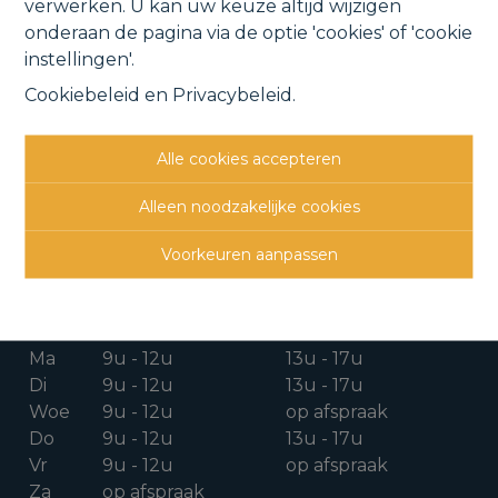
verwerken. U kan uw keuze altijd wijzigen
onderaan de pagina via de optie 'cookies' of 'cookie
instellingen'.
Cookiebeleid
en
Privacybeleid
.
CONTACTGEGEVENS
Alle cookies accepteren
Verbindingsweg 41
1880 Kapelle-o/d-Bos
Alleen noodzakelijke cookies
015 711 000
Voorkeuren aanpassen
info@clavisvastgoed.be
OPENINGSUREN
Ma
9u - 12u
13u - 17u
Di
9u - 12u
13u - 17u
Woe
9u - 12u
op afspraak
Do
9u - 12u
13u - 17u
Vr
9u - 12u
op afspraak
Za
op afspraak