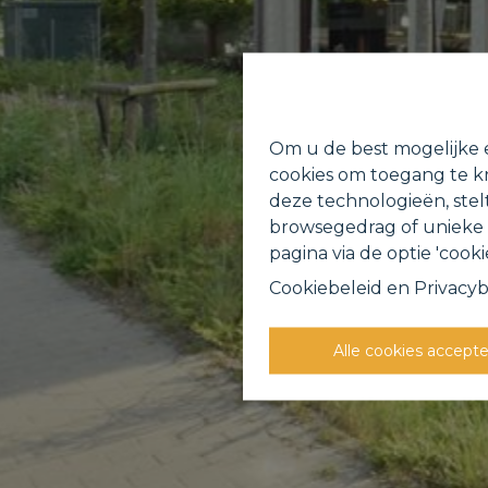
Om u de best mogelijke e
cookies om toegang te kr
deze technologieën, stel
browsegedrag of unieke I
pagina via de optie 'cookie
Cookiebeleid
en
Privacyb
Alle cookies accept