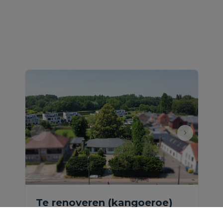
Te renoveren (kangoeroe)
laagbouwvilla met garage