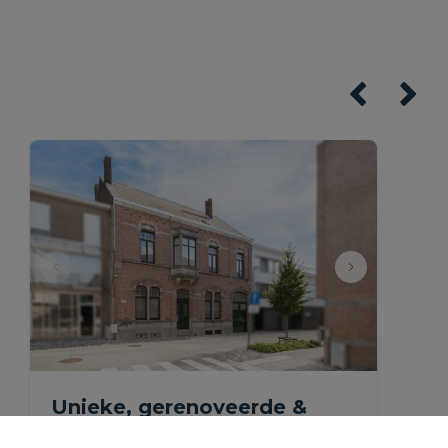
Unieke, gerenoveerde &
ruime herenwoning met