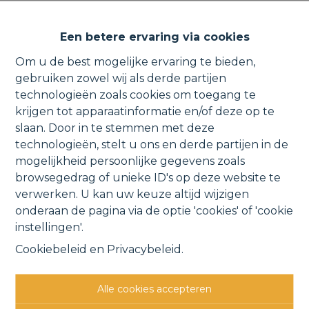
Bouwgrond voor een halfopen
Een betere ervaring via cookies
bebouwing omringd door
Om u de best mogelijke ervaring te bieden,
groen.
gebruiken zowel wij als derde partijen
technologieën zoals cookies om toegang te
krijgen tot apparaatinformatie en/of deze op te
slaan. Door in te stemmen met deze
technologieën, stelt u ons en derde partijen in de
Meerbeeksebaan , 1982 Elewijt
mogelijkheid persoonlijke gegevens zoals
VERKOCHT
browsegedrag of unieke ID's op deze website te
verwerken. U kan uw keuze altijd wijzigen
onderaan de pagina via de optie 'cookies' of 'cookie
Vorige
Lijst
Volgende
instellingen'.
Cookiebeleid
en
Privacybeleid
.
Alle cookies accepteren