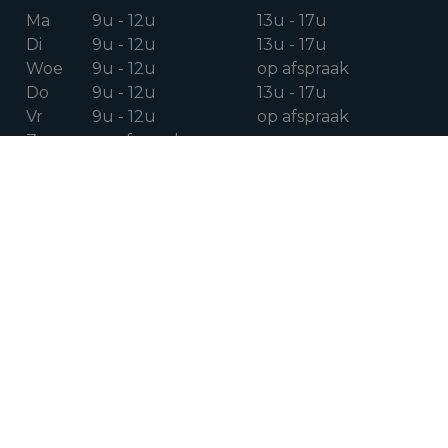
Ma
9u - 12u
13u - 17u
Di
9u - 12u
13u - 17u
Woe
9u - 12u
op afspraak
Do
9u - 12u
13u - 17u
Vr
9u - 12u
op afspraak
Za
op afspraak
VOLG ONS OP
Facebook
Instagram
Linkedin