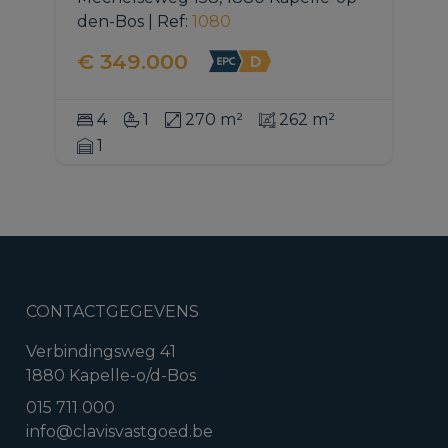
den-Bos
|
Ref
: 
1080
€ 349.000
4
1
270 m²
262 m²
1
CONTACTGEGEVENS
Verbindingsweg 41
1880 Kapelle-o/d-Bos
015 711 000
info@clavisvastgoed.be