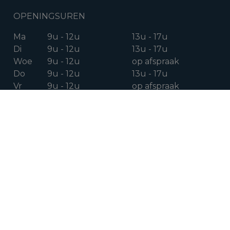
OPENINGSUREN
Ma
9u - 12u
13u - 17u
Di
9u - 12u
13u - 17u
Woe
9u - 12u
op afspraak
Do
9u - 12u
13u - 17u
Vr
9u - 12u
op afspraak
Za
op afspraak
VOLG ONS OP
Facebook
Instagram
Linkedin