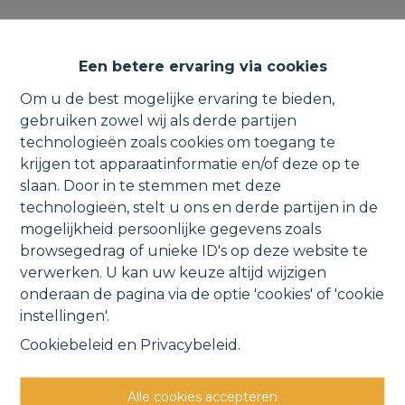
Instapklare woning met
Een betere ervaring via cookies
inrichtbare zolder, garage en
Om u de best mogelijke ervaring te bieden,
tuin.
gebruiken zowel wij als derde partijen
technologieën zoals cookies om toegang te
krijgen tot apparaatinformatie en/of deze op te
slaan. Door in te stemmen met deze
Veurtstraat 62, 2870 Breendonk
technologieën, stelt u ons en derde partijen in de
mogelijkheid persoonlijke gegevens zoals
VERKOCHT
browsegedrag of unieke ID's op deze website te
verwerken. U kan uw keuze altijd wijzigen
onderaan de pagina via de optie 'cookies' of 'cookie
Vorige
Lijst
Volgende
instellingen'.
Cookiebeleid
en
Privacybeleid
.
Alle cookies accepteren